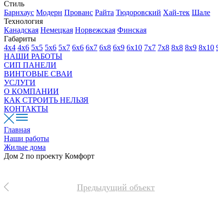
Стиль
Барнхаус
Модерн
Прованс
Райта
Тюдоровский
Хай-тек
Шале
Технология
Канадская
Немецкая
Норвежская
Финская
Габариты
4х4
4х6
5х5
5х6
5х7
6х6
6х7
6х8
6х9
6х10
7х7
7х8
8х8
8х9
8х10
НАШИ РАБОТЫ
СИП ПАНЕЛИ
ВИНТОВЫЕ СВАИ
УСЛУГИ
О КОМПАНИИ
КАК СТРОИТЬ НЕЛЬЗЯ
КОНТАКТЫ
Главная
Наши работы
Жилые дома
Дом 2 по проекту Комфорт
Предыдущий объект