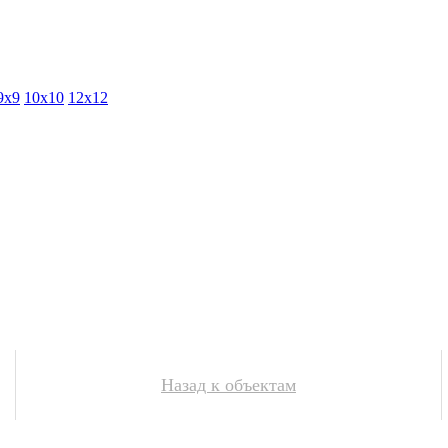
9х9
10х10
12х12
Назад к объектам