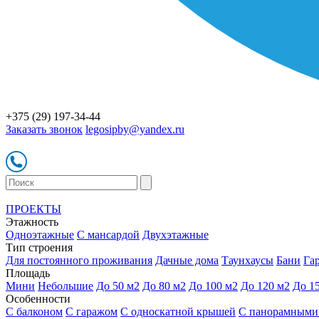
+375 (29) 197-34-44
Заказать звонок
legosipby@yandex.ru
ПРОЕКТЫ
Этажность
Одноэтажные
С мансардой
Двухэтажные
Тип строения
Для постоянного проживания
Дачные дома
Таунхаусы
Бани
Га
Площадь
Мини
Небольшие
До 50 м2
До 80 м2
До 100 м2
До 120 м2
До 1
Особенности
С балконом
С гаражом
С односкатной крышей
С панорамными