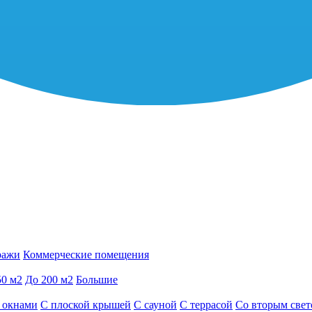
ражи
Коммерческие помещения
50 м2
До 200 м2
Большие
 окнами
С плоской крышей
С сауной
С террасой
Со вторым све