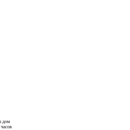
ш дом
 часов