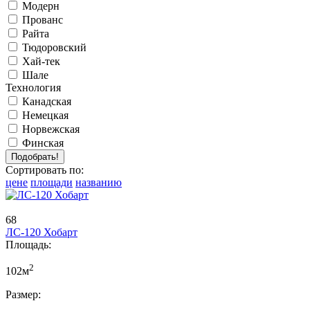
Модерн
Прованс
Райта
Тюдоровский
Хай-тек
Шале
Технология
Канадская
Немецкая
Норвежская
Финская
Сортировать по:
цене
площади
названию
68
ЛС-120 Хобарт
Площадь:
2
102м
Размер: