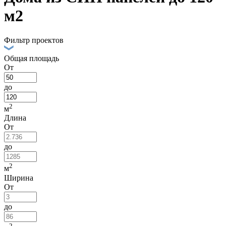
м2
Фильтр проектов
Общая площадь
От
до
2
м
Длина
От
до
2
м
Ширина
От
до
2