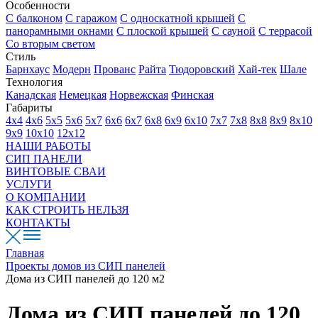
Особенности
С балконом
С гаражом
С односкатной крышей
С
панорамными окнами
С плоской крышей
С сауной
С террасой
Со вторым светом
Стиль
Барнхаус
Модерн
Прованс
Райта
Тюдоровский
Хай-тек
Шале
Технология
Канадская
Немецкая
Норвежская
Финская
Габариты
4х4
4х6
5х5
5х6
5х7
6х6
6х7
6х8
6х9
6х10
7х7
7х8
8х8
8х9
8х10
9х9
10х10
12х12
НАШИ РАБОТЫ
СИП ПАНЕЛИ
ВИНТОВЫЕ СВАИ
УСЛУГИ
О КОМПАНИИ
КАК СТРОИТЬ НЕЛЬЗЯ
КОНТАКТЫ
Главная
Проекты домов из СИП панелей
Дома из СИП панелей до 120 м2
Дома из СИП панелей до 120