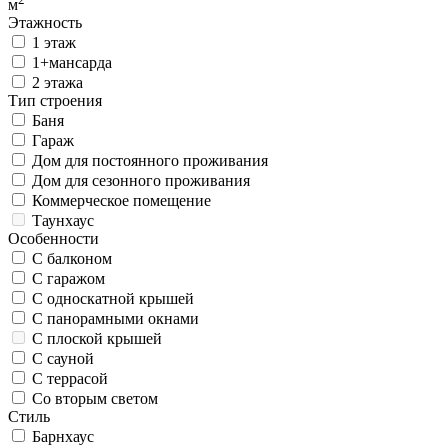
м
Этажность
1 этаж
1+мансарда
2 этажа
Тип строения
Баня
Гараж
Дом для постоянного проживания
Дом для сезонного проживания
Коммерческое помещение
Таунхаус
Особенности
С балконом
С гаражом
С односкатной крышей
С панорамными окнами
С плоской крышей
С сауной
С террасой
Со вторым светом
Стиль
Барнхаус