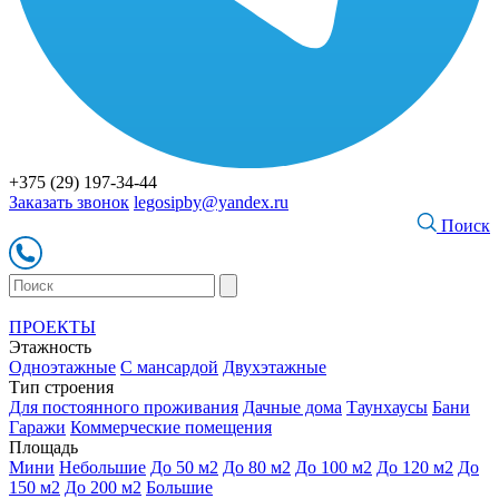
+375 (29) 197-34-44
Заказать звонок
legosipby@yandex.ru
Поиск
ПРОЕКТЫ
Этажность
Одноэтажные
С мансардой
Двухэтажные
Тип строения
Для постоянного проживания
Дачные дома
Таунхаусы
Бани
Гаражи
Коммерческие помещения
Площадь
Мини
Небольшие
До 50 м2
До 80 м2
До 100 м2
До 120 м2
До
150 м2
До 200 м2
Большие