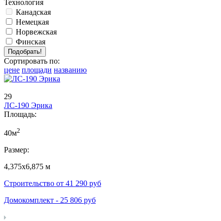
Технология
Канадская
Немецкая
Норвежская
Финская
Сортировать по:
цене
площади
названию
29
ЛС-190 Эрика
Площадь:
2
40м
Размер:
4,375х6,875 м
Строительство от
41 290
руб
Домокомплект -
25 806
руб