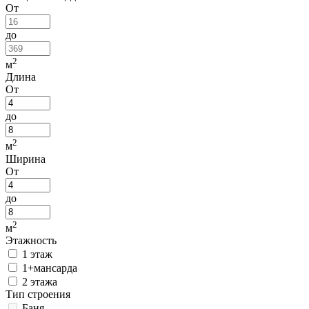
От
до
2
м
Длина
От
до
2
м
Ширина
От
до
2
м
Этажность
1 этаж
1+мансарда
2 этажа
Тип строения
Баня