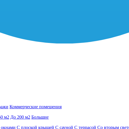
ражи
Коммерческие помещения
50 м2
До 200 м2
Большие
 окнами
С плоской крышей
С сауной
С террасой
Со вторым све