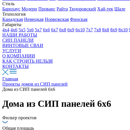
Стиль
Барнхаус
Модерн
Прованс
Райта
Тюдоровский
Хай-тек
Шале
Технология
Канадская
Немецкая
Норвежская
Финская
Габариты
4х4
4х6
5х5
5х6
5х7
6х6
6х7
6х8
6х9
6х10
7х7
7х8
8х8
8х9
8х10
НАШИ РАБОТЫ
СИП ПАНЕЛИ
ВИНТОВЫЕ СВАИ
УСЛУГИ
О КОМПАНИИ
КАК СТРОИТЬ НЕЛЬЗЯ
КОНТАКТЫ
Главная
Проекты домов из СИП панелей
Дома из СИП панелей 6х6
Дома из СИП панелей 6х6
Фильтр проектов
Общая площадь