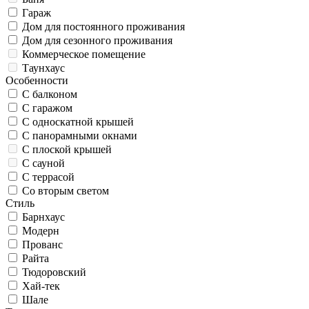
Гараж
Дом для постоянного проживания
Дом для сезонного проживания
Коммерческое помещение
Таунхаус
Особенности
С балконом
С гаражом
С односкатной крышей
С панорамными окнами
С плоской крышей
С сауной
С террасой
Со вторым светом
Стиль
Барнхаус
Модерн
Прованс
Райта
Тюдоровский
Хай-тек
Шале