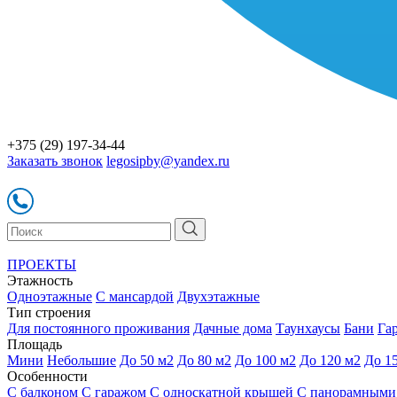
+375 (29) 197-34-44
Заказать звонок
legosipby@yandex.ru
ПРОЕКТЫ
Этажность
Одноэтажные
С мансардой
Двухэтажные
Тип строения
Для постоянного проживания
Дачные дома
Таунхаусы
Бани
Га
Площадь
Мини
Небольшие
До 50 м2
До 80 м2
До 100 м2
До 120 м2
До 1
Особенности
С балконом
С гаражом
С односкатной крышей
С панорамными