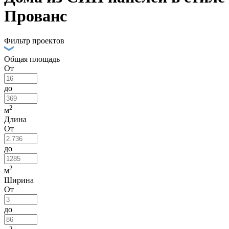
Прованс
Фильтр проектов
Общая площадь
От
до
2
м
Длина
От
до
2
м
Ширина
От
до
2