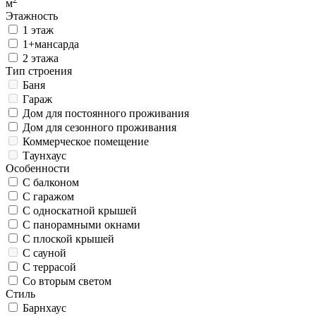
м
Этажность
1 этаж
1+мансарда
2 этажа
Тип строения
Баня
Гараж
Дом для постоянного проживания
Дом для сезонного проживания
Коммерческое помещение
Таунхаус
Особенности
С балконом
С гаражом
С односкатной крышей
С панорамными окнами
С плоской крышей
С сауной
С террасой
Со вторым светом
Стиль
Барнхаус