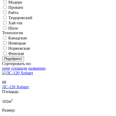
Модерн
Прованс
Райта
Тюдоровский
Хай-тек
Шале
Технология
Канадская
Немецкая
Норвежская
Финская
Сортировать по:
цене
площади
названию
68
ЛС-120 Хобарт
Площадь:
2
102м
Размер: