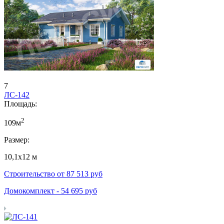
7
ЛС-142
Площадь:
2
109м
Размер:
10,1х12 м
Строительство от
87 513
руб
Домокомплект -
54 695
руб