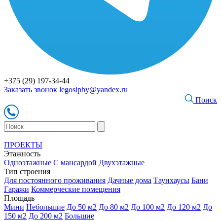
+375 (29) 197-34-44
Заказать звонок
legosipby@yandex.ru
Поиск
ПРОЕКТЫ
Этажность
Одноэтажные
С мансардой
Двухэтажные
Тип строения
Для постоянного проживания
Дачные дома
Таунхаусы
Бани
Гаражи
Коммерческие помещения
Площадь
Мини
Небольшие
До 50 м2
До 80 м2
До 100 м2
До 120 м2
До
150 м2
До 200 м2
Большие