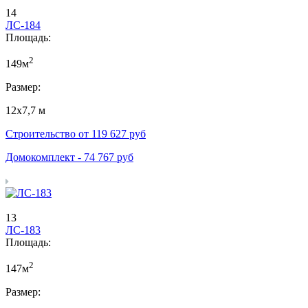
14
ЛС-184
Площадь:
2
149м
Размер:
12х7,7 м
Строительство от
119 627
руб
Домокомплект -
74 767
руб
13
ЛС-183
Площадь:
2
147м
Размер: