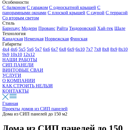
Особенности
С балконом
С гаражом
С односкатной крышей
С
панорамными окнами
С плоской крышей
С сауной
С террасой
Со вторым светом
Стиль
Барнхаус
Модерн
Прованс
Райта
Тюдоровский
Хай-тек
Шале
Технология
Канадская
Немецкая
Норвежская
Финская
Габариты
4х4
4х6
5х5
5х6
5х7
6х6
6х7
6х8
6х9
6х10
7х7
7х8
8х8
8х9
8х10
9х9
10х10
12х12
НАШИ РАБОТЫ
СИП ПАНЕЛИ
ВИНТОВЫЕ СВАИ
УСЛУГИ
О КОМПАНИИ
КАК СТРОИТЬ НЕЛЬЗЯ
КОНТАКТЫ
Главная
Проекты домов из СИП панелей
Дома из СИП панелей до 150 м2
Дома из СИП панелей до 150