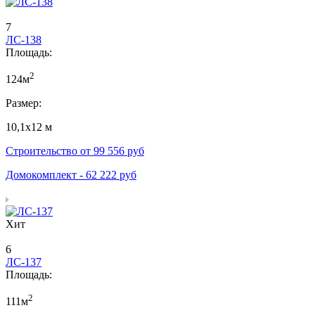
7
ЛС-138
Площадь:
2
124м
Размер:
10,1х12 м
Строительство от
99 556
руб
Домокомплект -
62 222
руб
Хит
6
ЛС-137
Площадь:
2
111м