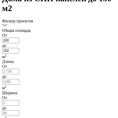
м2
Фильтр проектов
Общая площадь
От
до
2
м
Длина
От
до
2
м
Ширина
От
до
2