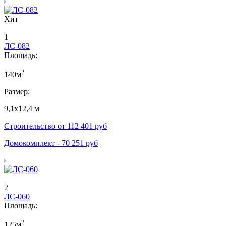
Хит
1
ЛС-082
Площадь:
2
140м
Размер:
9,1х12,4 м
Строительство от
112 401
руб
Домокомплект -
70 251
руб
2
ЛС-060
Площадь:
2
125м