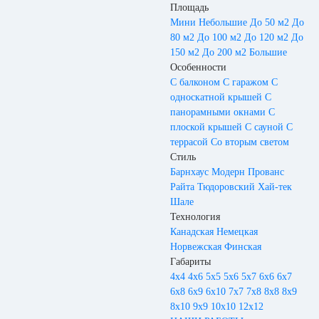
Площадь
Мини
Небольшие
До 50 м2
До
80 м2
До 100 м2
До 120 м2
До
150 м2
До 200 м2
Большие
Особенности
С балконом
С гаражом
С
односкатной крышей
С
панорамными окнами
С
плоской крышей
С сауной
С
террасой
Со вторым светом
Стиль
Барнхаус
Модерн
Прованс
Райта
Тюдоровский
Хай-тек
Шале
Технология
Канадская
Немецкая
Норвежская
Финская
Габариты
4х4
4х6
5х5
5х6
5х7
6х6
6х7
6х8
6х9
6х10
7х7
7х8
8х8
8х9
8х10
9х9
10х10
12х12