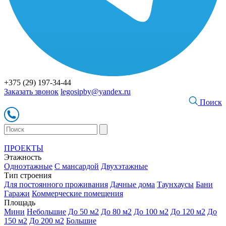
+375 (29) 197-34-44
Заказать звонок
legosipby@yandex.ru
Поиск
ПРОЕКТЫ
Этажность
Одноэтажные
С мансардой
Двухэтажные
Тип строения
Для постоянного проживания
Дачные дома
Таунхаусы
Бани
Гаражи
Коммерческие помещения
Площадь
Мини
Небольшие
До 50 м2
До 80 м2
До 100 м2
До 120 м2
До
150 м2
До 200 м2
Большие