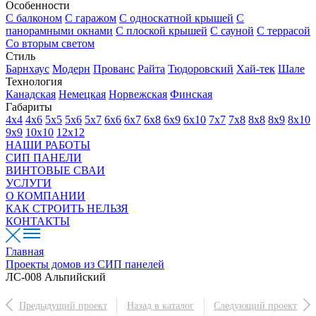
Особенности
С балконом
С гаражом
С односкатной крышей
С
панорамными окнами
С плоской крышей
С сауной
С террасой
Со вторым светом
Стиль
Барнхаус
Модерн
Прованс
Райта
Тюдоровский
Хай-тек
Шале
Технология
Канадская
Немецкая
Норвежская
Финская
Габариты
4х4
4х6
5х5
5х6
5х7
6х6
6х7
6х8
6х9
6х10
7х7
7х8
8х8
8х9
8х10
9х9
10х10
12х12
НАШИ РАБОТЫ
СИП ПАНЕЛИ
ВИНТОВЫЕ СВАИ
УСЛУГИ
О КОМПАНИИ
КАК СТРОИТЬ НЕЛЬЗЯ
КОНТАКТЫ
Главная
Проекты домов из СИП панелей
ЛС-008 Альпийский
Предыдущий проект
Назад в каталог
Следующий проект