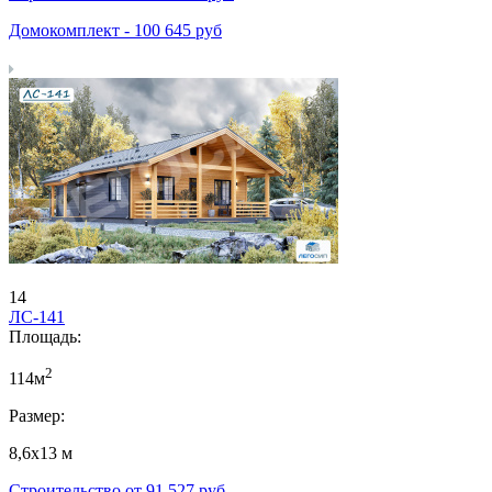
Домокомплект -
100 645
руб
14
ЛС-141
Площадь:
2
114м
Размер:
8,6х13 м
Строительство от
91 527
руб