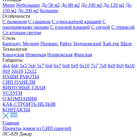
Мини
Небольшие
До 50 м2
До 80 м2
До 100 м2
До 120 м2
До
150 м2
До 200 м2
Большие
Особенности
С балконом
С гаражом
С односкатной крышей
С
панорамными окнами
С плоской крышей
С сауной
С террасой
Со вторым светом
Стиль
Барнхаус
Модерн
Прованс
Райта
Тюдоровский
Хай-тек
Шале
Технология
Канадская
Немецкая
Норвежская
Финская
Габариты
4х4
4х6
5х5
5х6
5х7
6х6
6х7
6х8
6х9
6х10
7х7
7х8
8х8
8х9
8х10
9х9
10х10
12х12
НАШИ РАБОТЫ
СИП ПАНЕЛИ
ВИНТОВЫЕ СВАИ
УСЛУГИ
О КОМПАНИИ
КАК СТРОИТЬ НЕЛЬЗЯ
КОНТАКТЫ
Главная
Проекты домов из СИП панелей
ЛС-029 Дакар