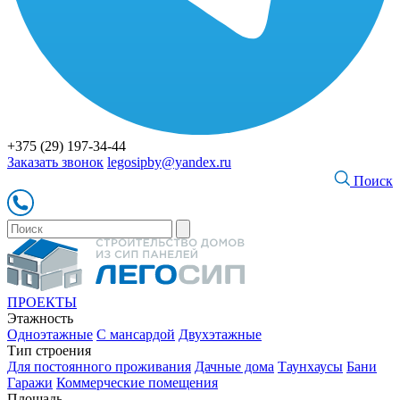
+375 (29) 197-34-44
Заказать звонок
legosipby@yandex.ru
Поиск
ПРОЕКТЫ
Этажность
Одноэтажные
С мансардой
Двухэтажные
Тип строения
Для постоянного проживания
Дачные дома
Таунхаусы
Бани
Гаражи
Коммерческие помещения
Площадь