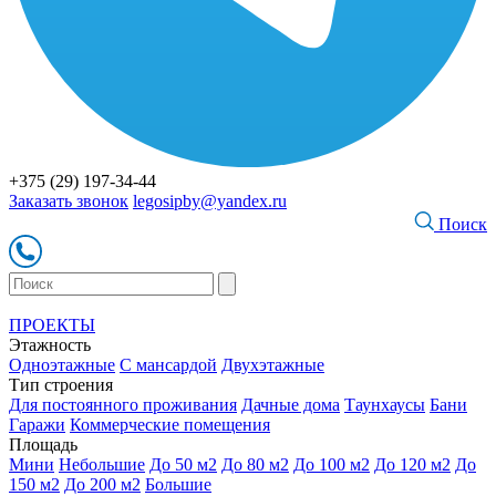
+375 (29) 197-34-44
Заказать звонок
legosipby@yandex.ru
Поиск
ПРОЕКТЫ
Этажность
Одноэтажные
С мансардой
Двухэтажные
Тип строения
Для постоянного проживания
Дачные дома
Таунхаусы
Бани
Гаражи
Коммерческие помещения
Площадь
Мини
Небольшие
До 50 м2
До 80 м2
До 100 м2
До 120 м2
До
150 м2
До 200 м2
Большие