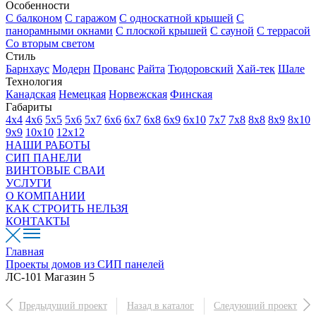
Особенности
С балконом
С гаражом
С односкатной крышей
С
панорамными окнами
С плоской крышей
С сауной
С террасой
Со вторым светом
Стиль
Барнхаус
Модерн
Прованс
Райта
Тюдоровский
Хай-тек
Шале
Технология
Канадская
Немецкая
Норвежская
Финская
Габариты
4х4
4х6
5х5
5х6
5х7
6х6
6х7
6х8
6х9
6х10
7х7
7х8
8х8
8х9
8х10
9х9
10х10
12х12
НАШИ РАБОТЫ
СИП ПАНЕЛИ
ВИНТОВЫЕ СВАИ
УСЛУГИ
О КОМПАНИИ
КАК СТРОИТЬ НЕЛЬЗЯ
КОНТАКТЫ
Главная
Проекты домов из СИП панелей
ЛС-101 Магазин 5
Предыдущий проект
Назад в каталог
Следующий проект